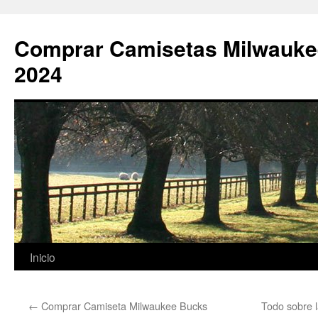
Comprar Camisetas Milwauke
2024
Saltar
Inicio
al
←
Comprar Camiseta Milwaukee Bucks
Todo sobre l
contenido