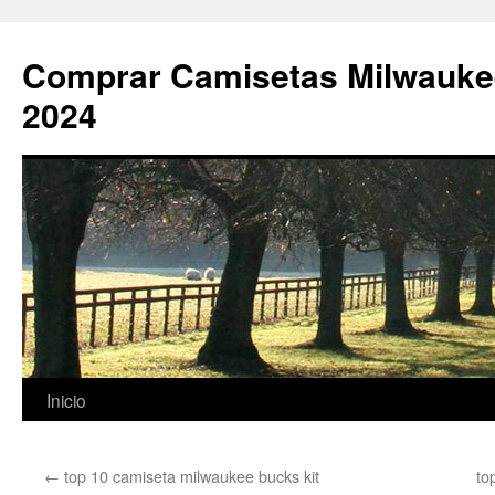
Comprar Camisetas Milwauke
2024
Saltar
Inicio
al
←
top 10 camiseta milwaukee bucks kit
to
contenido