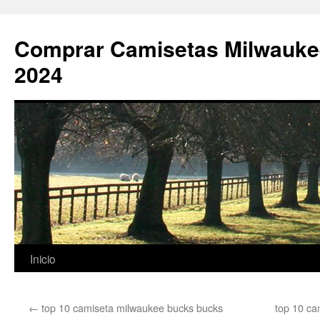
Comprar Camisetas Milwauke
2024
Saltar
Inicio
al
←
top 10 camiseta milwaukee bucks bucks
top 10 ca
contenido