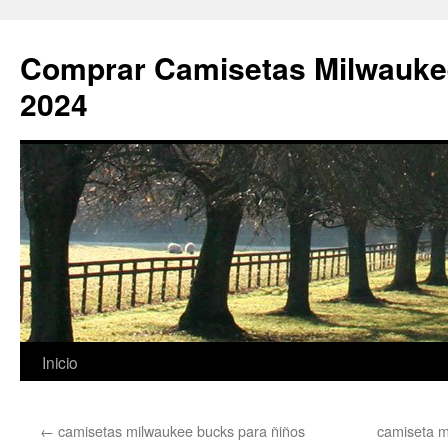
Comprar Camisetas Milwauke
2024
Saltar
Inicio
al
←
camisetas milwaukee bucks para ñiños
camiseta m
contenido