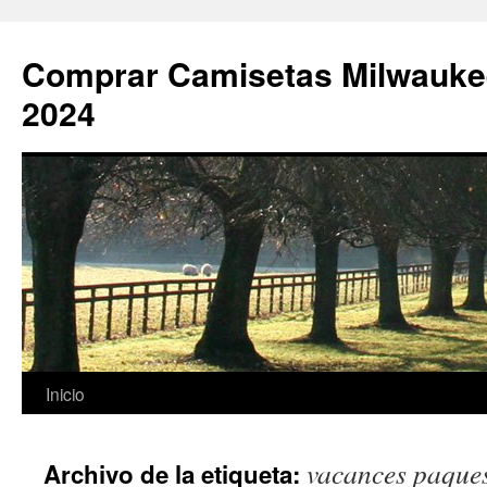
Comprar Camisetas Milwauke
2024
Saltar
Inicio
al
vacances paque
Archivo de la etiqueta:
contenido