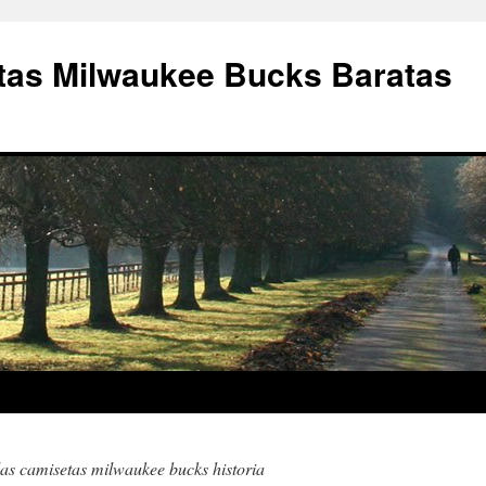
as Milwaukee Bucks Baratas
las camisetas milwaukee bucks historia