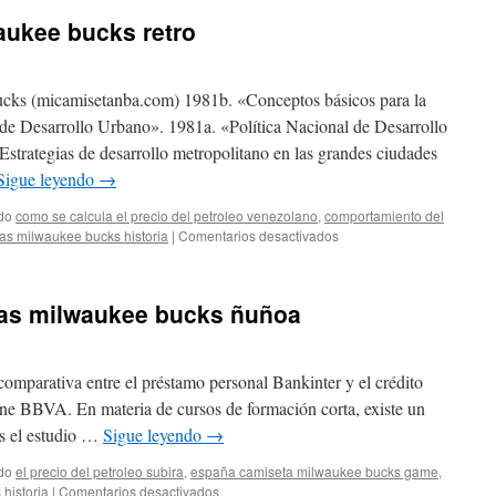
aukee bucks retro
ucks (micamisetanba.com) 1981b. «Conceptos básicos para la
 de Desarrollo Urbano». 1981a. «Política Nacional de Desarrollo
strategias de desarrollo metropolitano en las grandes ciudades
Sigue leyendo
→
do
como se calcula el precio del petroleo venezolano
,
comportamiento del
en
tas milwaukee bucks historia
|
Comentarios desactivados
Tienda
camiseta
milwaukee
tas milwaukee bucks ñuñoa
bucks
retro
comparativa entre el préstamo personal Bankinter y el crédito
ine BBVA. En materia de cursos de formación corta, existe un
es el estudio …
Sigue leyendo
→
do
el precio del petroleo subira
,
españa camiseta milwaukee bucks game
,
en
historia
|
Comentarios desactivados