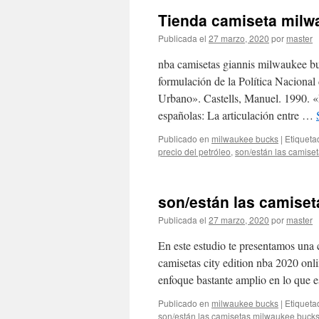
Tienda camiseta milw
Publicada el
27 marzo, 2020
por
master
nba camisetas giannis milwaukee b
formulación de la Política Nacional
Urbano». Castells, Manuel. 1990. «E
españolas: La articulación entre …
Publicado en
milwaukee bucks
|
Etiqueta
precio del petróleo
,
son/están las camise
son/están las camise
Publicada el
27 marzo, 2020
por
master
En este estudio te presentamos una 
camisetas city edition nba 2020 onl
enfoque bastante amplio en lo que 
Publicado en
milwaukee bucks
|
Etiqueta
son/están las camisetas milwaukee bucks 