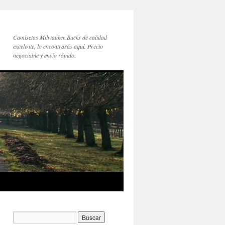
Camisetas Milwaukee Bucks de calidad
excelente, lo encontrarás aquí. Precio
negociable y envío rápido.