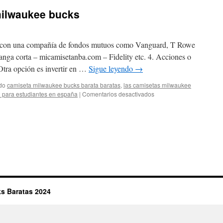
milwaukee bucks
ta con una compañía de fondos mutuos como Vanguard, T Rowe
nga corta – micamisetanba.com – Fidelity etc. 4. Acciones o
tra opción es invertir en …
Sigue leyendo
→
do
camiseta milwaukee bucks barata baratas
,
las camisetas milwaukee
en
l para estudiantes en españa
|
Comentarios desactivados
online
de
camisetas
milwaukee
bucks
s Baratas 2024