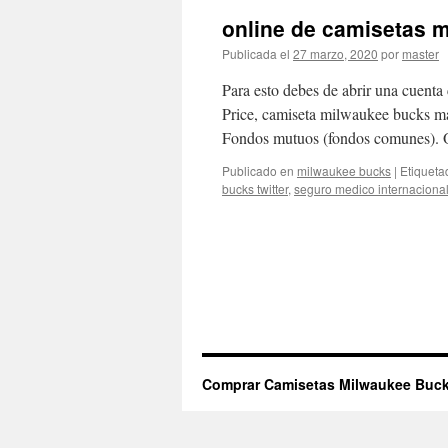
online de camisetas 
Publicada el
27 marzo, 2020
por
master
Para esto debes de abrir una cuen
Price, camiseta milwaukee bucks ma
Fondos mutuos (fondos comunes). O
Publicado en
milwaukee bucks
|
Etiqueta
bucks twitter
,
seguro medico internaciona
Comprar Camisetas Milwaukee Buck