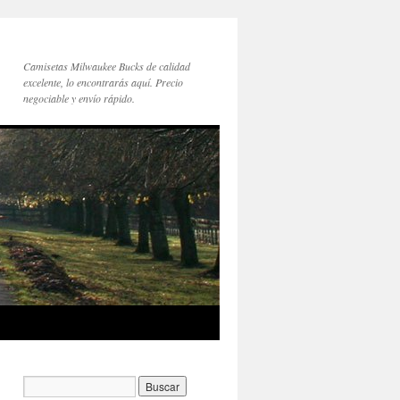
Camisetas Milwaukee Bucks de calidad
excelente, lo encontrarás aquí. Precio
negociable y envío rápido.