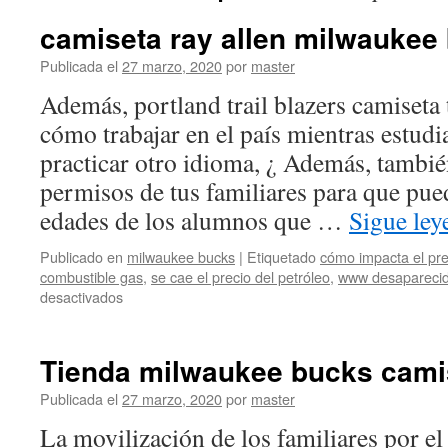
camiseta ray allen milwaukee
Publicada el
27 marzo, 2020
por
master
Además, portland trail blazers camiseta
cómo trabajar en el país mientras estud
practicar otro idioma, ¿ Además, tambié
permisos de tus familiares para que pu
edades de los alumnos que …
Sigue le
Publicado en
milwaukee bucks
|
Etiquetado
cómo impacta el pre
combustible gas
,
se cae el precio del petróleo
,
www desaparecid
en
desactivados
camiseta
ray
allen
Tienda milwaukee bucks cami
milwaukee
bucks
Publicada el
27 marzo, 2020
por
master
barata
La movilización de los familiares por el