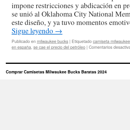
impone restricciones y abdicación en pro
se unió al Oklahoma City National Me
este diseño, y ya tuvo momentos emoti
Sigue leyendo
→
Publicado en
milwaukee bucks
|
Etiquetado
camiseta milwaukee
en españa
,
se cae el precio del petróleo
|
Comentarios desactiv
Comprar Camisetas Milwaukee Bucks Baratas 2024