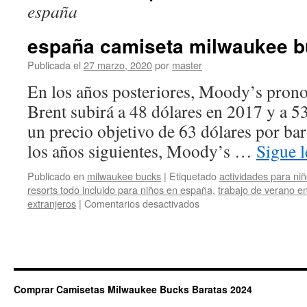
españa
españa camiseta milwaukee 
Publicada el
27 marzo, 2020
por
master
En los años posteriores, Moody’s pronos
Brent subirá a 48 dólares en 2017 y a 5
un precio objetivo de 63 dólares por bar
los años siguientes, Moody’s …
Sigue 
Publicado en
milwaukee bucks
|
Etiquetado
actividades para ni
resorts todo incluido para niños en españa
,
trabajo de verano e
en
extranjeros
|
Comentarios desactivados
españa
camiseta
milwaukee
bucks
ñuñoa
Comprar Camisetas Milwaukee Bucks Baratas 2024