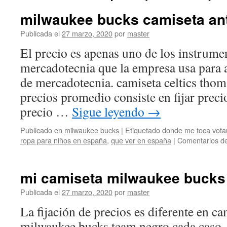
milwaukee bucks camiseta a
Publicada el
27 marzo, 2020
por
master
El precio es apenas uno de los instrume
mercadotecnia que la empresa usa para a
de mercadotecnia. camiseta celtics thom
precios promedio consiste en fijar preci
precio …
Sigue leyendo
→
Publicado en
milwaukee bucks
|
Etiquetado
donde me toca vota
ropa para niños en españa
,
que ver en españa
|
Comentarios de
mi camiseta milwaukee bucks
Publicada el
27 marzo, 2020
por
master
La fijación de precios es diferente en c
milwaukee bucks team negro cada caso.