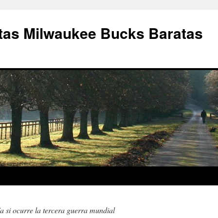
as Milwaukee Bucks Baratas
a si ocurre la tercera guerra mundial