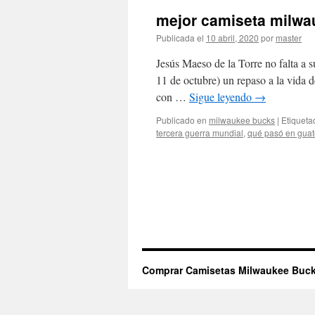
mejor camiseta milwa
Publicada el
10 abril, 2020
por
master
Jesús Maeso de la Torre no falta a s
11 de octubre) un repaso a la vida d
con …
Sigue leyendo
→
Publicado en
milwaukee bucks
|
Etiqueta
tercera guerra mundial
,
qué pasó en gua
Comprar Camisetas Milwaukee Buck