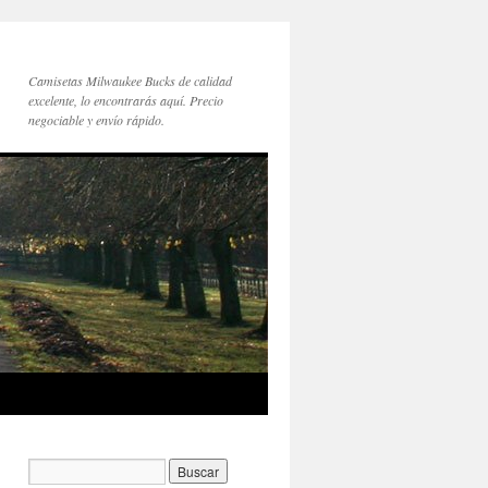
Camisetas Milwaukee Bucks de calidad
excelente, lo encontrarás aquí. Precio
negociable y envío rápido.