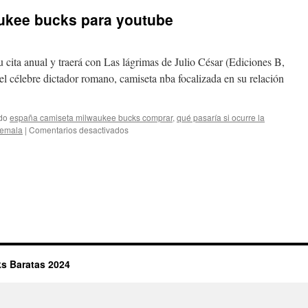
ukee bucks para youtube
u cita anual y traerá con Las lágrimas de Julio César (Ediciones B,
el célebre dictador romano, camiseta nba focalizada en su relación
do
españa camiseta milwaukee bucks comprar
,
qué pasaría si ocurre la
en
temala
|
Comentarios desactivados
mejor
camiseta
milwaukee
bucks
para
youtube
s Baratas 2024