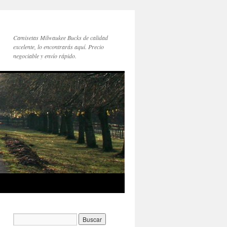
Camisetas Milwaukee Bucks de calidad
excelente, lo encontrarás aquí. Precio
negociable y envío rápido.