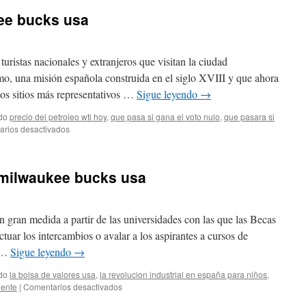
ee bucks usa
uristas nacionales y extranjeros que visitan la ciudad
mo, una misión española construida en el siglo XVIII y que ahora
os sitios más representativos …
Sigue leyendo
→
do
precio del petroleo wti hoy
,
que pasa si gana el voto nulo
,
que pasara si
en
rios desactivados
top
camiseta
milwaukee
 milwaukee bucks usa
bucks
usa
en gran medida a partir de las universidades con las que las Becas
tuar los intercambios o avalar a los aspirantes a cursos de
. …
Sigue leyendo
→
do
la bolsa de valores usa
,
la revolucion industrial en españa para niños
,
en
iente
|
Comentarios desactivados
es/está