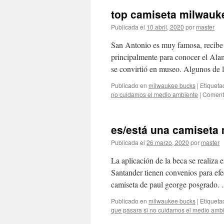
top camiseta milwauk
Publicada el
10 abril, 2020
por
master
San Antonio es muy famosa, recibe t
principalmente para conocer el Ala
se convirtió en museo. Algunos de l
Publicado en
milwaukee bucks
|
Etiqueta
no cuidamos el medio ambiente
|
Comenta
es/está una camiseta
Publicada el
26 marzo, 2020
por
master
La aplicación de la beca se realiza 
Santander tienen convenios para efec
camiseta de paul george posgrado
Publicado en
milwaukee bucks
|
Etiqueta
que pasara si no cuidamos el medio amb