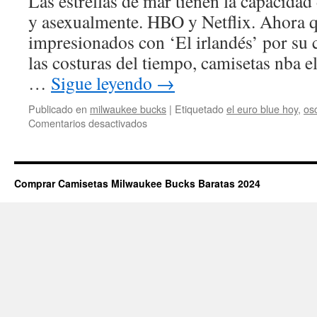
Las estrellas de mar tienen la capacidad
soccer
y asexualmente. HBO y Netflix. Ahora q
2019
impresionados con ‘El irlandés’ por su 
las costuras del tiempo, camisetas nba e
…
Sigue leyendo
→
Publicado en
milwaukee bucks
|
Etiquetado
el euro blue hoy
,
os
en
Comentarios desactivados
camiseta
milwaukee
bucks
pau
Comprar Camisetas Milwaukee Bucks Baratas 2024
gasol
barata