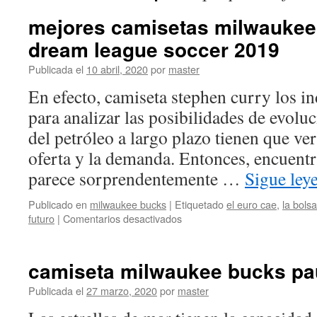
mejores camisetas milwaukee
dream league soccer 2019
Publicada el
10 abril, 2020
por
master
En efecto, camiseta stephen curry los in
para analizar las posibilidades de evoluc
del petróleo a largo plazo tienen que ve
oferta y la demanda. Entonces, encuentr
parece sorprendentemente …
Sigue le
Publicado en
milwaukee bucks
|
Etiquetado
el euro cae
,
la bols
en
futuro
|
Comentarios desactivados
mejores
camisetas
milwaukee
camiseta milwaukee bucks pau
bucks
para
Publicada el
27 marzo, 2020
por
master
dream
league