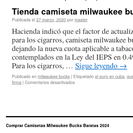
Tienda camiseta milwaukee b
Publicada el
27 marzo, 2020
por
master
Hacienda indicó que el factor de actuali
para los cigarros, camiseta milwaukee 
dejando la nueva cuota aplicable a tabac
contemplados en la Ley del IEPS en 0.4
Para los cigarros, …
Sigue leyendo
→
Publicado en
milwaukee bucks
|
Etiquetado
el euro en cuba
,
que
en
firma
|
Comentarios desactivados
Tienda
camiseta
milwaukee
bucks
Comprar Camisetas Milwaukee Bucks Baratas 2024