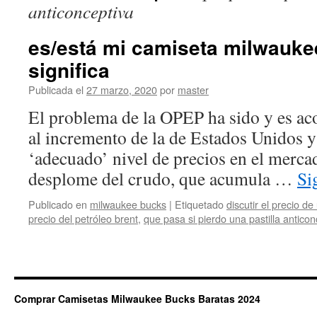
anticonceptiva
es/está mi camiseta milwauke
significa
Publicada el
27 marzo, 2020
por
master
El problema de la OPEP ha sido y es a
al incremento de la de Estados Unidos y
‘adecuado’ nivel de precios en el mercad
desplome del crudo, que acumula …
Si
Publicado en
milwaukee bucks
|
Etiquetado
discutir el precio d
precio del petróleo brent
,
que pasa si pierdo una pastilla anticon
Comprar Camisetas Milwaukee Bucks Baratas 2024