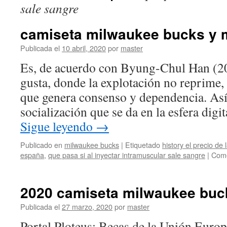
sale sangre
camiseta milwaukee bucks y 
Publicada el
10 abril, 2020
por
master
Es, de acuerdo con Byung-Chul Han (20
gusta, donde la explotación no reprime,
que genera consenso y dependencia. Así,
socialización que se da en la esfera digi
Sigue leyendo
→
Publicado en
milwaukee bucks
|
Etiquetado
history el precio de l
españa
,
que pasa si al inyectar intramuscular sale sangre
|
Come
2020 camiseta milwaukee buc
Publicada el
27 marzo, 2020
por
master
Portal Ploteus: Becas de la Unión Europ