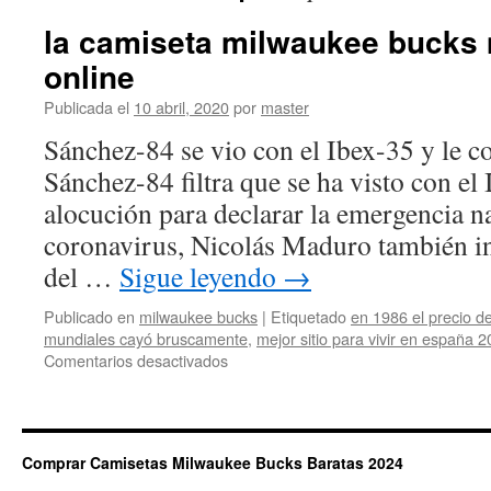
la camiseta milwaukee bucks
online
Publicada el
10 abril, 2020
por
master
Sánchez-84 se vio con el Ibex-35 y le 
Sánchez-84 filtra que se ha visto con el 
alocución para declarar la emergencia na
coronavirus, Nicolás Maduro también i
del …
Sigue leyendo
→
Publicado en
milwaukee bucks
|
Etiquetado
en 1986 el precio d
mundiales cayó bruscamente
,
mejor sitio para vivir en españa 
en
Comentarios desactivados
la
camiseta
milwaukee
bucks
Comprar Camisetas Milwaukee Bucks Baratas 2024
más
barata