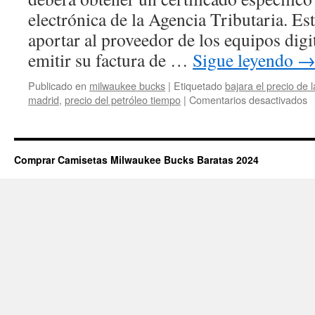
electrónica de la Agencia Tributaria. Est
aportar al proveedor de los equipos digi
emitir su factura de …
Sigue leyendo
Publicado en
milwaukee bucks
|
Etiquetado
bajara el precio de 
e
madrid
,
precio del petróleo tiempo
|
Comentarios desactivados
c
m
b
p
Comprar Camisetas Milwaukee Bucks Baratas 2024
2