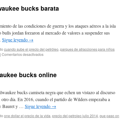
waukee bucks barata
ento de las condiciones de guerra y los ataques aéreos a la isla
o bulls jordan forzaron al mercado de valores a suspender sus
 …
Sigue leyendo
→
do
cuando sube el precio del petróleo
,
parques de atracciones para niños
en
|
Comentarios desactivados
camiseta
mangas
milwaukee
aukee bucks online
bucks
barata
ilwaukee bucks camiseta negra que echen un vistazo al discurso
el otro día. En 2016, cuando el partido de Wilders empezaba a
rry Bauret y …
Sigue leyendo
→
do
one dollar el precio de la vida
,
precio del petroleo julio 2014
,
que paso on
ña