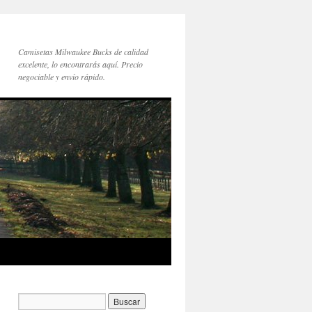
Camisetas Milwaukee Bucks de calidad
excelente, lo encontrarás aquí. Precio
negociable y envío rápido.