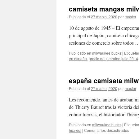
camiseta mangas mil
Publicada el
27 marzo, 2020
por
master
10 de agosto de 1945 – El empeorami
principal de Japón, camiseta chicag
sesiones de comercio sobre todos
Publicado en
milwaukee bucks
|
Etiqueta
en españa
,
precio del petroleo julio 2014
españa camiseta milw
Publicada el
27 marzo, 2020
por
master
Les recomiendo, antes de acabar, m
de Thierry Bauret tras la victoria d
cobrar fuerzas, el historiador Thie
Publicado en
milwaukee bucks
|
Etiqueta
en
huawei
|
Comentarios desactivados
espa