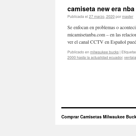
camiseta new era nba
Publicada el
27 marzo, 2020
por
master
Se enfocan en problemas o aconteci
micamisetanba.com – en las relacion
ver el canal CCTV en Español pue
Publicado en
milwaukee bucks
|
Etiqueta
2000 hasta la actualidad ecuador
,
ventaja
Comprar Camisetas Milwaukee Buck