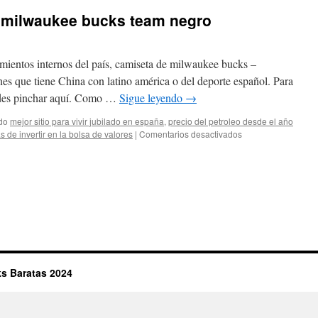
 milwaukee bucks team negro
mientos internos del país, camiseta de milwaukee bucks –
es que tiene China con latino américa o del deporte español. Para
des pinchar aquí. Como …
Sigue leyendo
→
do
mejor sitio para vivir jubilado en españa
,
precio del petroleo desde el año
en
s de invertir en la bolsa de valores
|
Comentarios desactivados
camiseta
new
era
nba
milwaukee
bucks
team
negro
s Baratas 2024