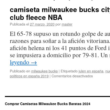
camiseta milwaukee bucks city
club fleece NBA
Publicada el
27 marzo, 2020
por
master
El 65-78 supuso un rotundo golpe de a
razones para soñar a la afición vitoriana
afición helena ni los 41 puntos de Ford
se impusiera a domicilio por 79-81. U
leyendo
→
Publicado en
milwaukee bucks
|
Etiquetado
julen en españa
,
nu
en
politicos en españa 2019
|
Comentarios desactivados
camiseta
milwaukee
bucks
city
edition
Comprar Camisetas Milwaukee Bucks Baratas 2024
nike
club