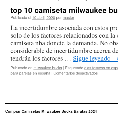
top 10 camiseta milwaukee b
Publicada el
10 abril, 2020
por
master
La incertidumbre asociada con estos pr
solo de los factores relacionados con la
camiseta nba doncic la demanda. No obst
considerable de incertidumbre acerca de
tendrán los factores …
Sigue leyendo
Publicado en
milwaukee bucks
|
Etiquetado
dias festivos en es
en
para parejas en españa
|
Comentarios desactivados
top
10
camiseta
milwaukee
bucks
mexico
Comprar Camisetas Milwaukee Bucks Baratas 2024