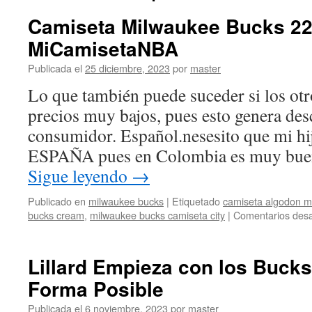
Camiseta Milwaukee Bucks 22
MiCamisetaNBA
Publicada el
25 diciembre, 2023
por
master
Lo que también puede suceder si los otr
precios muy bajos, pues esto genera des
consumidor. Español.nesesito que mi hi
ESPAÑA pues en Colombia es muy bue
Sigue leyendo
→
Publicado en
milwaukee bucks
|
Etiquetado
camiseta algodon m
bucks cream
,
milwaukee bucks camiseta city
|
Comentarios desa
Lillard Empieza con los Bucks
Forma Posible
Publicada el
6 noviembre, 2023
por
master