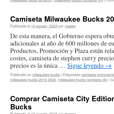
Camiseta Milwaukee Bucks 20
Publicada el
10 agosto, 2023
por
master
De esta manera, el Gobierno espera obt
adicionales al año de 600 millones de e
Productos, Promoción y Plaza están rel
costes, camiseta de stephen curry precio 
precios es la única …
Sigue leyendo
→
Publicado en
milwaukee bucks
|
Etiquetado
camiseta entrenami
milwaukee bucks 2019 2020
,
milwaukee bucks camiseta city
|
Co
Comprar Camiseta City Editio
Bucks
Publicada el
10 agosto, 2023
por
master