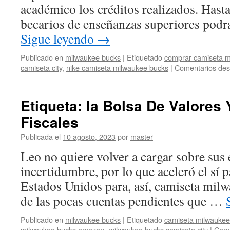
académico los créditos realizados. Hast
becarios de enseñanzas superiores podr
Sigue leyendo
→
Publicado en
milwaukee bucks
|
Etiquetado
comprar camiseta m
camiseta city
,
nike camiseta milwaukee bucks
|
Comentarios des
Etiqueta: la Bolsa De Valores 
Fiscales
Publicada el
10 agosto, 2023
por
master
Leo no quiere volver a cargar sobre sus e
incertidumbre, por lo que aceleró el sí p
Estados Unidos para, así, camiseta mil
de las pocas cuentas pendientes que …
Publicado en
milwaukee bucks
|
Etiquetado
camiseta milwaukee
milwaukee bucks amazon
,
milwaukee bucks camiseta city
|
Come