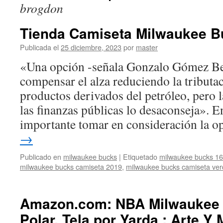
brogdon
Tienda Camiseta Milwaukee B
Publicada el
25 diciembre, 2023
por
master
«Una opción -señala Gonzalo Gómez Be
compensar el alza reduciendo la tributac
productos derivados del petróleo, pero l
las finanzas públicas lo desaconseja». 
importante tomar en consideración la 
→
Publicado en
milwaukee bucks
|
Etiquetado
milwaukee bucks 16
milwaukee bucks camiseta 2019
,
milwaukee bucks camiseta ve
Amazon.com: NBA Milwaukee 
Polar, Tela por Yarda : Arte Y