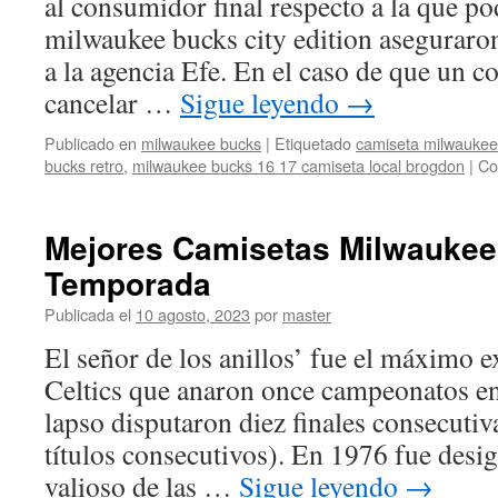
al consumidor final respecto a la que po
Yarda
:
milwaukee bucks city edition aseguraron
Arte
a la agencia Efe. En el caso de que un 
Y
Manualidades
cancelar …
Sigue leyendo
→
Publicado en
milwaukee bucks
|
Etiquetado
camiseta milwaukee
bucks retro
,
milwaukee bucks 16 17 camiseta local brogdon
|
Co
Mejores Camisetas Milwaukee
Temporada
Publicada el
10 agosto, 2023
por
master
El señor de los anillos’ fue el máximo 
Celtics que anaron once campeonatos en
lapso disputaron diez finales consecuti
títulos consecutivos). En 1976 fue des
valioso de las …
Sigue leyendo
→