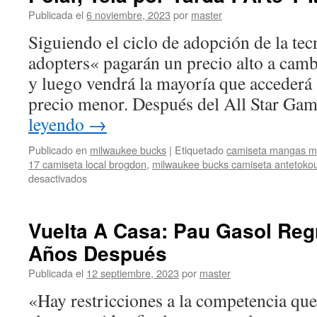
Publicada el
6 noviembre, 2023
por
master
Siguiendo el ciclo de adopción de la tec
adopters« pagarán un precio alto a camb
y luego vendrá la mayoría que accederá 
precio menor. Después del All Star Ga
leyendo
→
Publicado en
milwaukee bucks
|
Etiquetado
camiseta mangas m
17 camiseta local brogdon
,
milwaukee bucks camiseta antetoko
en
desactivados
Amazon.com:
NBA
Milwaukee
Vuelta A Casa: Pau Gasol Reg
Bucks
Años Después
–
Forro
Publicada el
12 septiembre, 2023
por
master
Polar,
Tela
«Hay restricciones a la competencia que
por