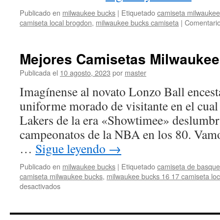
Publicado en
milwaukee bucks
|
Etiquetado
camiseta milwaukee
camiseta local brogdon
,
milwaukee bucks camiseta
|
Comentario
Mejores Camisetas Milwaukee
Publicada el
10 agosto, 2023
por
master
Imagínense al novato Lonzo Ball encest
uniforme morado de visitante en el cua
Lakers de la era «Showtimee» deslumbr
campeonatos de la NBA en los 80. Vamos
…
Sigue leyendo
→
Publicado en
milwaukee bucks
|
Etiquetado
camiseta de basque
camiseta milwaukee bucks
,
milwaukee bucks 16 17 camiseta lo
en
desactivados
Mejores
Camisetas
Milwaukee