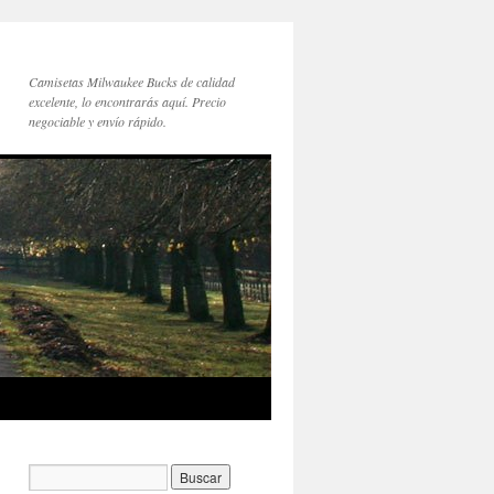
Camisetas Milwaukee Bucks de calidad
excelente, lo encontrarás aquí. Precio
negociable y envío rápido.