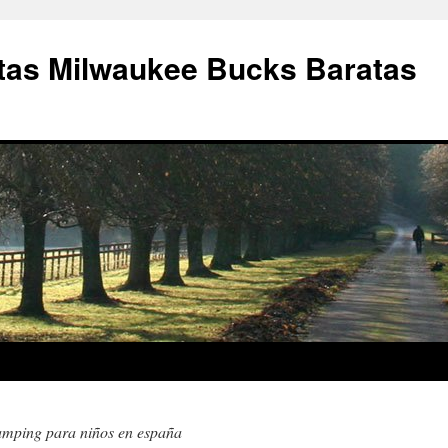
as Milwaukee Bucks Baratas
amping para niños en españa