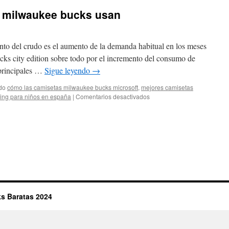
s milwaukee bucks usan
nto del crudo es el aumento de la demanda habitual en los meses
cks city edition sobre todo por el incremento del consumo de
 principales …
Sigue leyendo
→
do
cómo las camisetas milwaukee bucks microsoft
,
mejores camisetas
en
ing para niños en españa
|
Comentarios desactivados
por
qué
las
camisetas
milwaukee
bucks
usan
s Baratas 2024