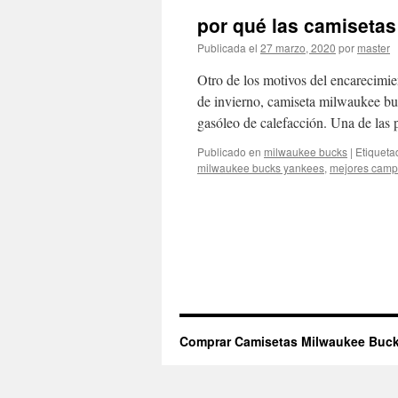
por qué las camiseta
Publicada el
27 marzo, 2020
por
master
Otro de los motivos del encarecimie
de invierno, camiseta milwaukee bu
gasóleo de calefacción. Una de las
Publicado en
milwaukee bucks
|
Etiqueta
milwaukee bucks yankees
,
mejores camp
Comprar Camisetas Milwaukee Buck