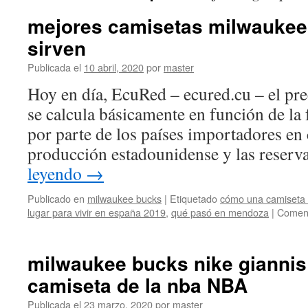
mejores camisetas milwaukee
sirven
Publicada el
10 abril, 2020
por
master
Hoy en día, EcuRed – ecured.cu – el pre
se calcula básicamente en función de la
por parte de los países importadores en
producción estadounidense y las reserv
leyendo
→
Publicado en
milwaukee bucks
|
Etiquetado
cómo una camiseta m
lugar para vivir en españa 2019
,
qué pasó en mendoza
|
Coment
milwaukee bucks nike gianni
camiseta de la nba NBA
Publicada el
23 marzo, 2020
por
master