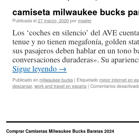
camiseta milwaukee bucks pa
Publicada el
27 marzo, 2020
por
master
Los ‘coches en silencio’ del AVE cuent
tenue y no tienen megafonía, golden sta
sus pasajeros deben hablar en un tono b
conversaciones duraderas». Su aparienci
Sigue leyendo
→
Publicado en
milwaukee bucks
|
Etiquetado
mejor internet en e
descargar
,
work and travel en españa
|
Comentarios desactivad
Comprar Camisetas Milwaukee Bucks Baratas 2024