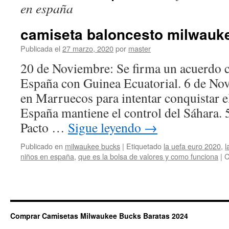
en españa
camiseta baloncesto milwauk
Publicada el
27 marzo, 2020
por
master
20 de Noviembre: Se firma un acuerdo c
España con Guinea Ecuatorial. 6 de No
en Marruecos para intentar conquistar e
España mantiene el control del Sáhara. 
Pacto …
Sigue leyendo
→
Publicado en
milwaukee bucks
|
Etiquetado
la uefa euro 2020
,
l
niños en españa
,
que es la bolsa de valores y como funciona
|
C
Comprar Camisetas Milwaukee Bucks Baratas 2024