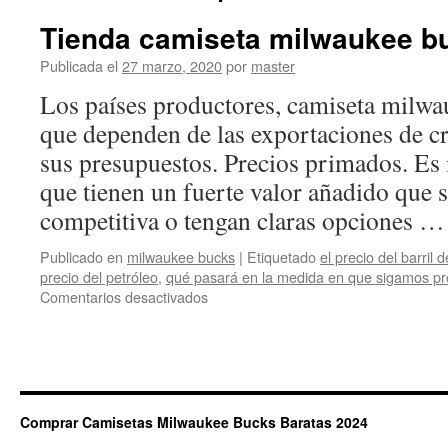
Tienda camiseta milwaukee b
Publicada el
27 marzo, 2020
por
master
Los países productores, camiseta milwau
que dependen de las exportaciones de cr
sus presupuestos. Precios primados. Es 
que tienen un fuerte valor añadido que 
competitiva o tengan claras opciones 
Publicado en
milwaukee bucks
|
Etiquetado
el precio del barril 
precio del petróleo
,
qué pasará en la medida en que sigamos pr
en
Comentarios desactivados
Tienda
camiseta
milwaukee
bucks
niño
Comprar Camisetas Milwaukee Bucks Baratas 2024