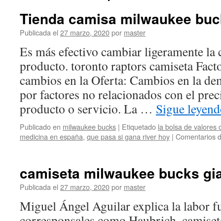
Tienda camisa milwaukee buc
Publicada el
27 marzo, 2020
por
master
Es más efectivo cambiar ligeramente la 
producto. toronto raptors camiseta Fact
cambios en la Oferta: Cambios en la d
por factores no relacionados con el prec
producto o servicio. La …
Sigue leyen
Publicado en
milwaukee bucks
|
Etiquetado
la bolsa de valores
medicina en españa
,
que pasa si gana river hoy
|
Comentarios d
camiseta milwaukee bucks gi
Publicada el
27 marzo, 2020
por
master
Miguel Ángel Aguilar explica la labor 
corresponsales como Haubrich, camiseta