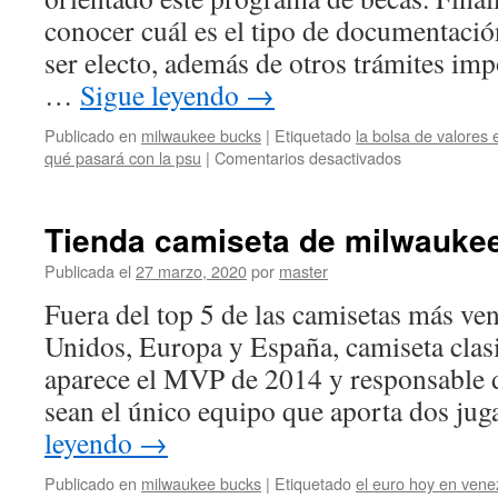
conocer cuál es el tipo de documentació
ser electo, además de otros trámites im
…
Sigue leyendo
→
Publicado en
milwaukee bucks
|
Etiquetado
la bolsa de valores 
en
qué pasará con la psu
|
Comentarios desactivados
camiseta
milwaukee
bucks
Tienda camiseta de milwaukee
amazon
barata
Publicada el
27 marzo, 2020
por
master
Fuera del top 5 de las camisetas más ve
Unidos, Europa y España, camiseta cla
aparece el MVP de 2014 y responsable 
sean el único equipo que aporta dos ju
leyendo
→
Publicado en
milwaukee bucks
|
Etiquetado
el euro hoy en vene