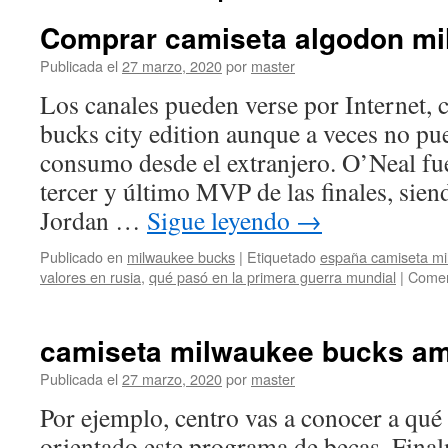
Comprar camiseta algodon m
Publicada el
27 marzo, 2020
por
master
Los canales pueden verse por Internet,
bucks city edition aunque a veces no pu
consumo desde el extranjero. O’Neal fu
tercer y último MVP de las finales, sien
Jordan …
Sigue leyendo
→
Publicado en
milwaukee bucks
|
Etiquetado
españa camiseta mi
valores en rusia
,
qué pasó en la primera guerra mundial
|
Comen
camiseta milwaukee bucks am
Publicada el
27 marzo, 2020
por
master
Por ejemplo, centro vas a conocer a qué 
orientado este programa de becas. Fina