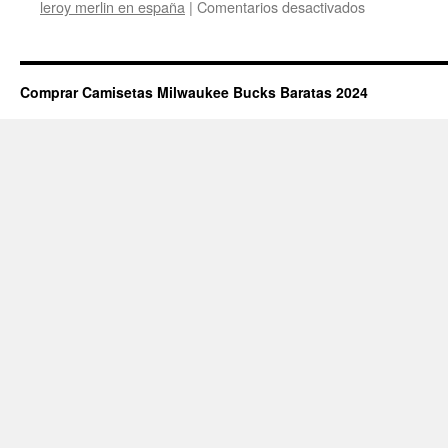
en
leroy merlin en españa
|
Comentarios desactivados
Tienda
camiseta
de
milwaukee
Comprar Camisetas Milwaukee Bucks Baratas 2024
bucks
retro