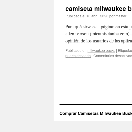
camiseta milwaukee 
Publicada el
10 abril, 2020
por
master
Para qué sirve esta página: en esta p
allen iverson (micamisetanba.com) 
opinión de los usuarios de las apli
Publicado en
milwaukee bucks
|
Etiqueta
puerto deseado
|
Comentarios desactiva
Comprar Camisetas Milwaukee Buck