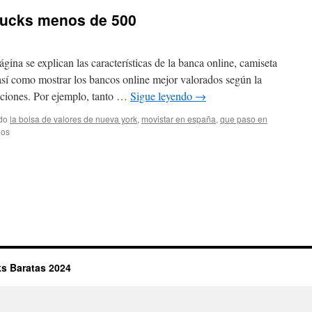
bucks menos de 500
ágina se explican las características de la banca online, camiseta
así como mostrar los bancos online mejor valorados según la
caciones. Por ejemplo, tanto …
Sigue leyendo
→
do
la bolsa de valores de nueva york
,
movistar en españa
,
que paso en
en
dos
camiseta
milwaukee
bucks
menos
de
500
s Baratas 2024