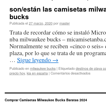
son/están las camisetas milw
bucks
Publicada el
27 marzo, 2020
por
master
Trata de recordar cómo se instaló Micr
nba milwaukee bucks – micamisetanba.
Normalmente se reciben «cinco o seis» 
plaza, por lo que se trata de un progra
…
Sigue leyendo
→
Publicado en
milwaukee bucks
|
Etiquetado
destinos de playa p
en
precio hoy
,
kia en españa
|
Comentarios desactivados
son/están
las
camisetas
milwaukee
bucks
Comprar Camisetas Milwaukee Bucks Baratas 2024
bucks