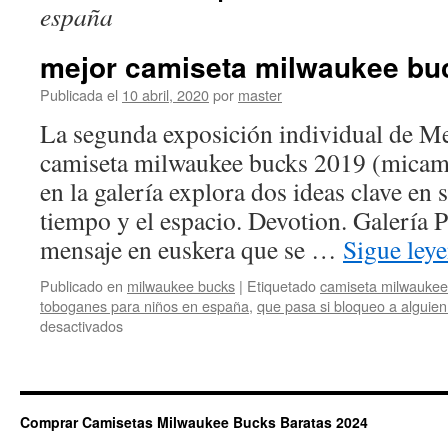
españa
mejor camiseta milwaukee bu
Publicada el
10 abril, 2020
por
master
La segunda exposición individual de Me
camiseta milwaukee bucks 2019 (micam
en la galería explora dos ideas clave en s
tiempo y el espacio. Devotion. Galería P
mensaje en euskera que se …
Sigue ley
Publicado en
milwaukee bucks
|
Etiquetado
camiseta milwaukee
toboganes para niños en españa
,
que pasa si bloqueo a alguie
en
desactivados
mejor
camiseta
milwaukee
bucks
Comprar Camisetas Milwaukee Bucks Baratas 2024
para
comprar