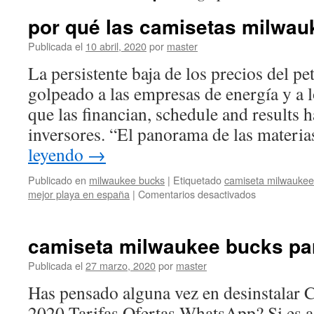
por qué las camisetas milwa
Publicada el
10 abril, 2020
por
master
La persistente baja de los precios del pe
golpeado a las empresas de energía y a 
que las financian, schedule and results 
inversores. “El panorama de las materi
leyendo
→
Publicado en
milwaukee bucks
|
Etiquetado
camiseta milwaukee
en
mejor playa en españa
|
Comentarios desactivados
por
qué
las
camiseta milwaukee bucks pa
camisetas
milwaukee
Publicada el
27 marzo, 2020
por
master
bucks
Has pensado alguna vez en desinstalar 
bucks
2020 Tarifas Ofertas WhatsApp? Si es a