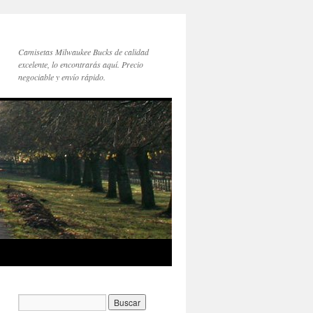
Camisetas Milwaukee Bucks de calidad
excelente, lo encontrarás aquí. Precio
negociable y envío rápido.