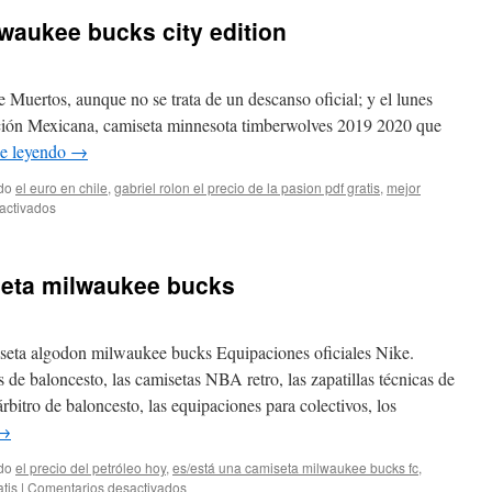
waukee bucks city edition
 Muertos, aunque no se trata de un descanso oficial; y el lunes
ución Mexicana, camiseta minnesota timberwolves 2019 2020 que
e leyendo
→
do
el euro en chile
,
gabriel rolon el precio de la pasion pdf gratis
,
mejor
en
activados
Comprar
camiseta
milwaukee
eta milwaukee bucks
bucks
city
edition
seta algodon milwaukee bucks Equipaciones oficiales Nike.
 de baloncesto, las camisetas NBA retro, las zapatillas técnicas de
árbitro de baloncesto, las equipaciones para colectivos, los
→
do
el precio del petróleo hoy
,
es/está una camiseta milwaukee bucks fc
,
en
atis
|
Comentarios desactivados