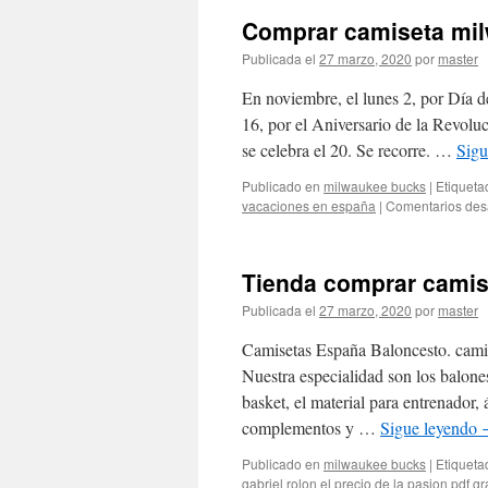
Comprar camiseta mil
Publicada el
27 marzo, 2020
por
master
En noviembre, el lunes 2, por Día de
16, por el Aniversario de la Revol
se celebra el 20. Se recorre. …
Sigu
Publicado en
milwaukee bucks
|
Etiqueta
vacaciones en españa
|
Comentarios des
Tienda comprar camis
Publicada el
27 marzo, 2020
por
master
Camisetas España Baloncesto. cami
Nuestra especialidad son los balones
basket, el material para entrenador, 
complementos y …
Sigue leyendo
Publicado en
milwaukee bucks
|
Etiqueta
gabriel rolon el precio de la pasion pdf gr