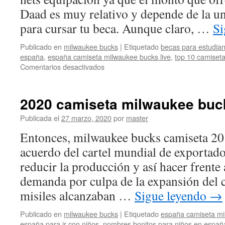
Daad es muy relativo y depende de la un
para cursar tu beca. Aunque claro, …
Si
Publicado en
milwaukee bucks
|
Etiquetado
becas para estudiant
españa
,
españa camiseta milwaukee bucks live
,
top 10 camiset
en
Comentarios desactivados
españa
camiseta
milwaukee
2020 camiseta milwaukee buc
bucks
adidas
Publicada el
27 marzo, 2020
por
master
Entonces, milwaukee bucks camiseta 20
acuerdo del cartel mundial de exportad
reducir la producción y así hacer frente 
demanda por culpa de la expansión del 
misiles alcanzaban …
Sigue leyendo
→
Publicado en
milwaukee bucks
|
Etiquetado
españa camiseta mi
españa para ir con niños
,
nombres bonitos para niños en españ