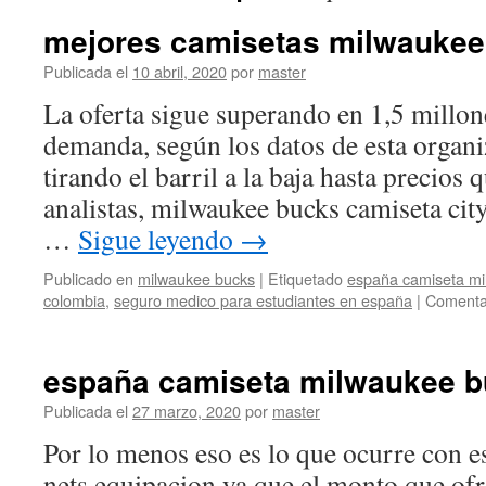
mejores camisetas milwaukee
Publicada el
10 abril, 2020
por
master
La oferta sigue superando en 1,5 millone
demanda, según los datos de esta organi
tirando el barril a la baja hasta precios
analistas, milwaukee bucks camiseta cit
…
Sigue leyendo
→
Publicado en
milwaukee bucks
|
Etiquetado
españa camiseta mi
colombia
,
seguro medico para estudiantes en españa
|
Comentar
españa camiseta milwaukee b
Publicada el
27 marzo, 2020
por
master
Por lo menos eso es lo que ocurre con e
nets equipacion ya que el monto que ofr