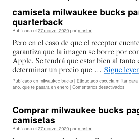
camiseta milwaukee bucks pa
quarterback
Publicada el
27 marzo, 2020
por
master
Pero en el caso de que el receptor cuent
garantiza que la imagen se borre por co
Apple. Se tendrá que estar bien al tanto
determinar un precio que …
Sigue ley
Publicado en
milwaukee bucks
|
Etiquetado
escuela militar par
en
año
,
que te pasara en enero
|
Comentarios desactivados
camise
milwau
bucks
Comprar milwaukee bucks pagi
para
camisetas
un
quarte
Publicada el
27 marzo, 2020
por
master