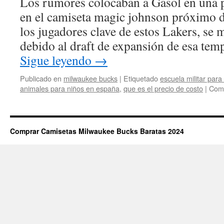
Los rumores colocaban a Gasol en una p
en el camiseta magic johnson próximo d
los jugadores clave de estos Lakers, se
debido al draft de expansión de esa te
Sigue leyendo
→
Publicado en
milwaukee bucks
|
Etiquetado
escuela militar par
animales para niños en españa
,
que es el precio de costo
|
Come
Comprar Camisetas Milwaukee Bucks Baratas 2024