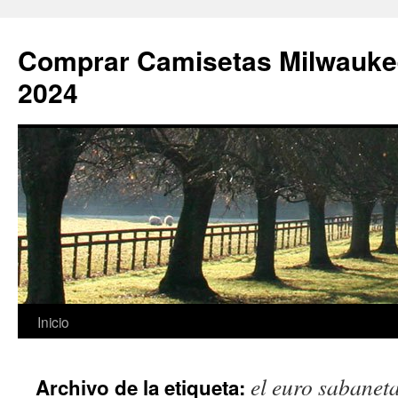
Comprar Camisetas Milwauke
2024
Saltar
Inicio
al
el euro sabanet
Archivo de la etiqueta:
contenido