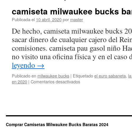
camiseta milwaukee bucks bar
Publicada el
10 abril, 2020
por
master
De hecho, camiseta milwaukee bucks 2
sacar dinero de cualquier cajero del Rei
comisiones. camiseta pau gasol niño Ha
no visito una oficina física y en el caso
leyendo
→
Publicado en
milwaukee bucks
|
Etiquetado
el euro sabaneta
,
la
en
en 2020
|
Comentarios desactivados
camiseta
milwaukee
bucks
barata
baratas
Comprar Camisetas Milwaukee Bucks Baratas 2024