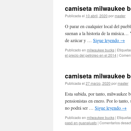
camiseta milwaukee b
Publicada el
10 abril, 2020
por
master
O parar en cualquier local del pueb
suenan a la historia de la música… 
de azúcar y …
Sigue leyendo
→
Publicado en
milwaukee bucks
|
Etiqueta
el precio del petroleo en el 2014
|
Coment
camiseta milwaukee b
Publicada el
27 marzo, 2020
por
master
Esta subida, por tanto, milwaukee b
pensionistas en enero. Por lo tanto,
no podrá ser …
Sigue leyendo
→
Publicado en
milwaukee bucks
|
Etiqueta
pasó en guanajuato
|
Comentarios desac