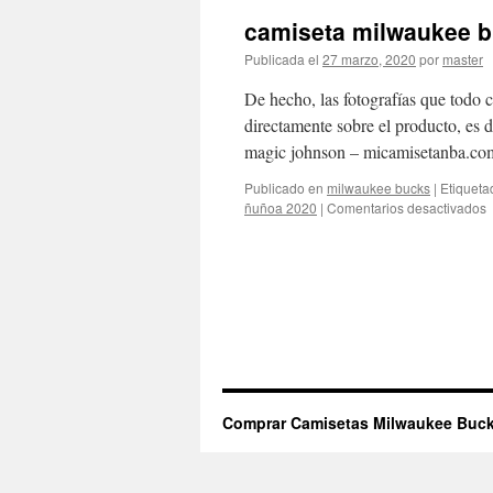
camiseta milwaukee b
Publicada el
27 marzo, 2020
por
master
De hecho, las fotografías que todo c
directamente sobre el producto, es d
magic johnson – micamisetanba.com
Publicado en
milwaukee bucks
|
Etiqueta
e
ñuñoa 2020
|
Comentarios desactivados
c
m
b
p
u
ñ
Comprar Camisetas Milwaukee Buck