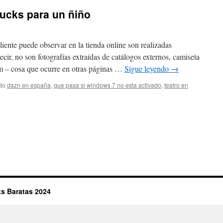
ucks para un ñiño
liente puede observar en la tienda online son realizadas
ecir, no son fotografías extraídas de catálogos externos, camiseta
 – cosa que ocurre en otras páginas …
Sigue leyendo
→
do
dazn en españa
,
que pasa si windows 7 no esta activado
,
teatro en
n
amiseta
ilwaukee
ucks
ara
n
iño
s Baratas 2024