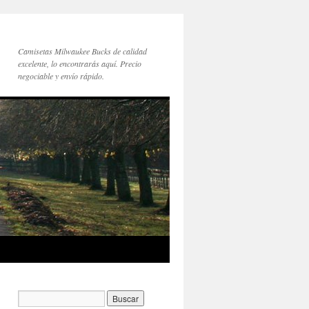
Camisetas Milwaukee Bucks de calidad
excelente, lo encontrarás aquí. Precio
negociable y envío rápido.