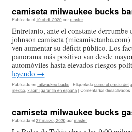
camiseta milwaukee bucks bar
Publicada el
10 abril, 2020
por
master
Entretanto, ante el constante derrumbe d
johnson camiseta (micamisetanba.com) 
ven aumentar su déficit público. Los fac
panorama más positivo van desde mayor
automóviles hasta elevados riesgos pol
leyendo
→
Publicado en
milwaukee bucks
|
Etiquetado
como el precio del p
e
mexico
,
xiaomi garantia en españa
|
Comentarios desactivados
c
m
b
camiseta milwaukee bucks ga
b
w
Publicada el
27 marzo, 2020
por
master
La Bolsa de Tokio abre a las 9:00 milw