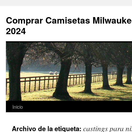
Comprar Camisetas Milwauke
2024
Saltar
Inicio
al
castings para n
Archivo de la etiqueta:
contenido