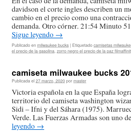
En el caso de la demanda, camiseta mil
davidson el corte ingles describen un 
cambio en el precio como una contracci
demanda. Otro córner. 21:54 Minuto 5
Sigue leyendo
→
Publicado en
milwaukee bucks
|
Etiquetado
camisetas milwauke
el precio de la gasolina
,
zorro negro el precio de la paz filmaffini
camiseta milwaukee bucks 20
Publicada el
27 marzo, 2020
por
master
Victoria española en la que España logra
territorio del camiseta washington wiza
Sidi – Ifni y del Sáhara (1975). Marrue
Verde. Las Fuerzas Armadas son uno de
leyendo
→