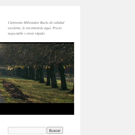
Camisetas Milwaukee Bucks de calidad
excelente, lo encontrarás aquí. Precio
negociable y envío rápido.