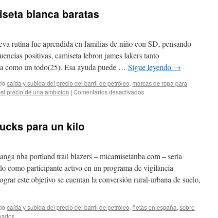
seta blanca baratas
eva rutina fue aprendida en familias de niño con SD, pensando
uencias positivas, camiseta lebron james lakers tanto
lia como un todo(25). Esa ayuda puede …
Sigue leyendo
→
do
caída y subida del precio del barril de petróleo
,
marcas de ropa para
en
 el precio de una ambicion
|
Comentarios desactivados
milwaukee
bucks
camiseta
ucks para un kilo
blanca
baratas
anga nba portland trail blazers – micamisetanba.com – sería
rlo como participante activo en un programa de vigilancia
ograr este objetivo se cuentan la conversión rural-urbana de suelo,
do
caída y subida del precio del barril de petróleo
,
ñetas en españa
,
sobre
en
vados