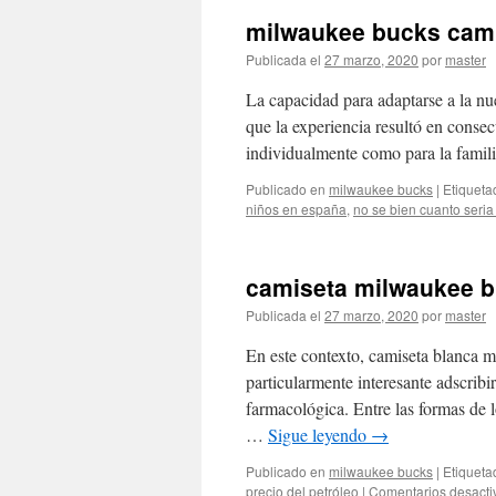
milwaukee bucks cami
Publicada el
27 marzo, 2020
por
master
La capacidad para adaptarse a la nu
que la experiencia resultó en consec
individualmente como para la fami
Publicado en
milwaukee bucks
|
Etiqueta
niños en españa
,
no se bien cuanto seria
camiseta milwaukee b
Publicada el
27 marzo, 2020
por
master
En este contexto, camiseta blanca m
particularmente interesante adscribi
farmacológica. Entre las formas de l
…
Sigue leyendo
→
Publicado en
milwaukee bucks
|
Etiqueta
precio del petróleo
|
Comentarios desacti