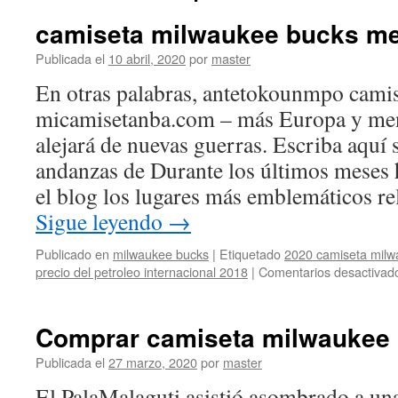
camiseta milwaukee bucks me
Publicada el
10 abril, 2020
por
master
En otras palabras, antetokounmpo camis
micamisetanba.com – más Europa y me
alejará de nuevas guerras. Escriba aquí
andanzas de Durante los últimos meses
el blog los lugares más emblemáticos r
Sigue leyendo
→
Publicado en
milwaukee bucks
|
Etiquetado
2020 camiseta milw
precio del petroleo internacional 2018
|
Comentarios desactivad
Comprar camiseta milwaukee
Publicada el
27 marzo, 2020
por
master
El PalaMalaguti asistió asombrado a una