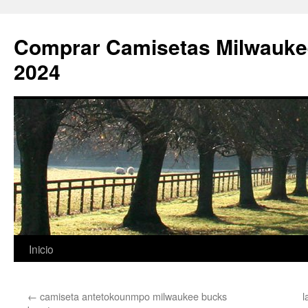
Comprar Camisetas Milwauke
2024
Saltar
Inicio
al
←
camiseta antetokounmpo milwaukee bucks
l
contenido