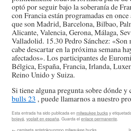
optó por seguir bajo la soberanía de Fra
con Francia están programadas en once 
que son Madrid, Barcelona, Bilbao, Pal
Alicante, Valencia, Gerona, Málaga, Sev
Valladolid. 15.30 Pedro Sánchez: «Son m
cabe descartar en la próxima semana ha
afectados». Los participantes de Euromi
Bélgica, España, Francia, Irlanda, Luxe
Reino Unido y Suiza.
Si tiene alguna pregunta sobre dónde y 
bulls 23
, puede llamarnos a nuestro prop
Esta entrada ha sido publicada en
milwaukee bucks
y etiqueta
bojayá
,
yoplait en españa
. Guarda el
enlace permanente
.
←
camiseta antetokounmpo milwaukee bucks
l