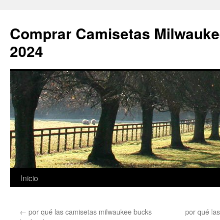
Comprar Camisetas Milwauke
2024
Saltar
Inicio
al
←
por qué las camisetas milwaukee bucks
por qué la
contenido