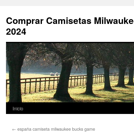
Comprar Camisetas Milwauke
2024
Saltar
Inicio
al
←
españa camiseta milwaukee bucks game
contenido