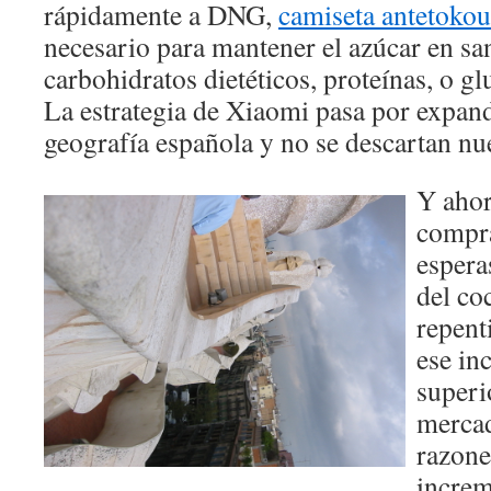
rápidamente a DNG,
camiseta antetok
necesario para mantener el azúcar en sa
carbohidratos dietéticos, proteínas, o 
La estrategia de Xiaomi pasa por expandi
geografía española y no se descartan nu
Y ahor
compra
espera
del co
repent
ese in
superi
mercad
razone
increm